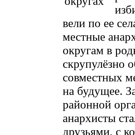
изб
вели по ее се
местные анар
округам в род
скрупулёзно о
совместных м
на будущее. З
районной орг
анархисты ста
друзьями, с к