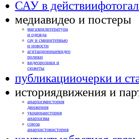
САУ в действии
фотогал
медиа
видео и постеры
магазин
литература
и одежда
сау в сми
интервью
и новости
агитационные
видео
ролики
видео
ролики и
сюжеты
публикации
очерки и ст
история
движения и пар
анархизм
история
движения
украина
история
анархизма
союза
анархистов
история