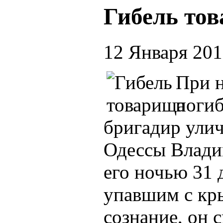
Гибель то
12 Января 20
При н
погиб
бригадир ули
Одессы Влади
его ночью 31 
упавшим с кр
сознание, он 