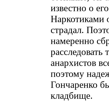
известно о ег
Наркотиками о
страдал. Поэт
намеренно сб
расследовать 
анархистов вс
поэтому надеж
Гончаренко б
кладбище.