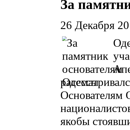
За памятн
26 Декабря 2
Оде
уча
Апе
рассматривалс
Основателям 
националисто
якобы стоявши