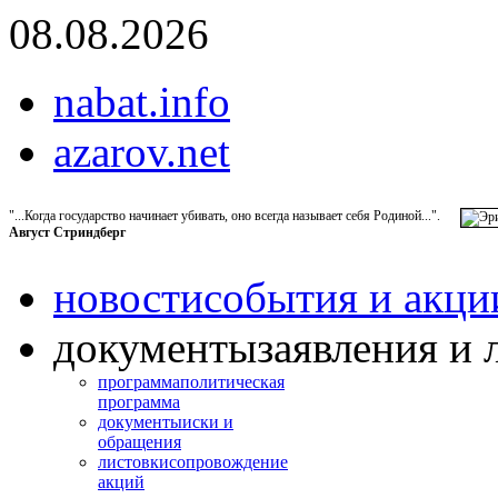
08.08.2026
nabat.info
azarov.net
"...Когда государство начинает убивать, оно всегда называет себя Родиной...".
Август Стриндберг
новости
события и акци
документы
заявления и 
программа
политическая
программа
документы
иски и
обращения
листовки
сопровождение
акций