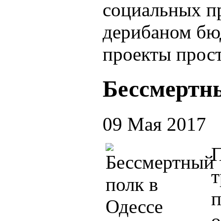
социальных п
дерибаном бю
проекты прост
Бессмертны
09 Мая 2017
П
т
п
о