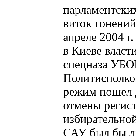
парламентски
виток гонений
апреле 2004 г
в Киеве власт
спецназа УБО
Политисполком
режим пошел д
отмены регис
избирательно
САУ был бы л