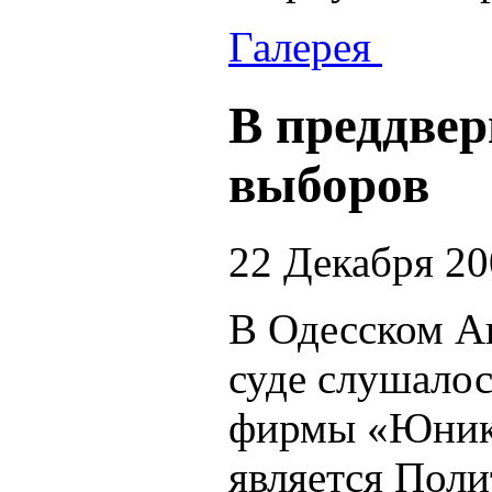
Галерея
В преддве
выборов
22 Декабря 2
В Одесском А
суде слушалос
фирмы «Юнико
является Пол