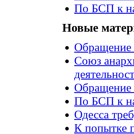
По БСП к н
Новые мате
Обращение 
Союз анархи
деятельнос
Обращение 
По БСП к н
Одесса треб
К попытке 