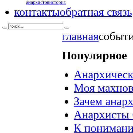
анархистов
история
контакты
обратная связь
главная
событи
Популярное
Анархическ
Моя махнов
Зачем анар
Анархисты 
К понимани