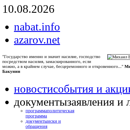
10.08.2026
nabat.info
azarov.net
"Государство именно и значит насилие, господство
посредством насилия, замаскированного, если
можно, а в крайнем случае, бесцеремонного и откровенного..."
Ми
Бакунин
новости
события и акци
документы
заявления и 
программа
политическая
программа
документы
иски и
обращения