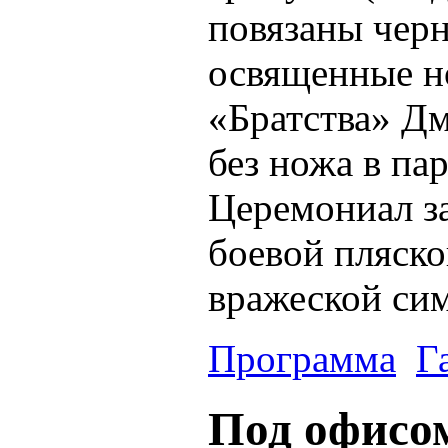
повязаны чер
освященные н
«Братства» Д
без ножа в па
Церемониал за
боевой пляско
вражеской си
Программа
Г
Под офисом