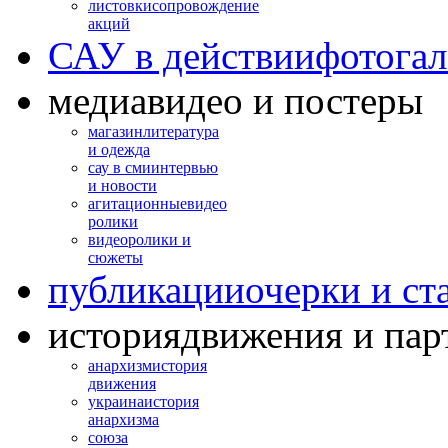
листовки
сопровождение
акций
САУ в действии
фотогал
медиа
видео и постеры
магазин
литература
и одежда
сау в сми
интервью
и новости
агитационные
видео
ролики
видео
ролики и
сюжеты
публикации
очерки и ст
история
движения и пар
анархизм
история
движения
украина
история
анархизма
союза