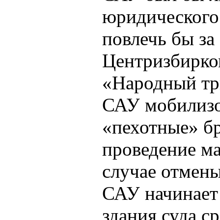
юридического 
повлечь бы за
Центризбирком
«Народный тр
САУ мобилизо
«пехотные» бр
проведение ма
случае отмен
САУ начинает
здания суда с