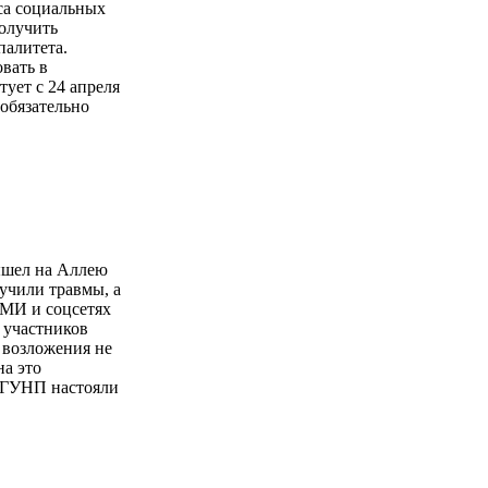
са социальных
олучить
палитета.
вать в
ует с 24 апреля
 обязательно
ышел на Аллею
лучили травмы, а
СМИ и соцсетях
 участников
 возложения не
на это
и ГУНП настояли