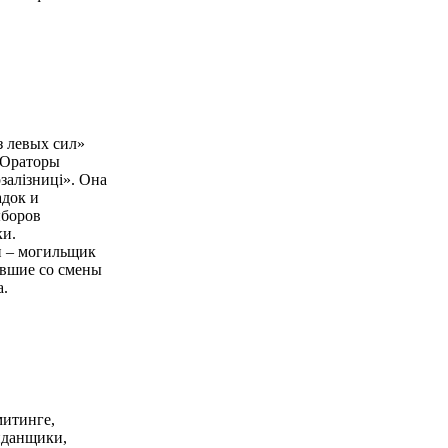
з левых сил»
 Ораторы
залізниці». Она
адок и
ыборов
ки.
н – могильщик
ившие со смены
а.
митинге,
йданщики,