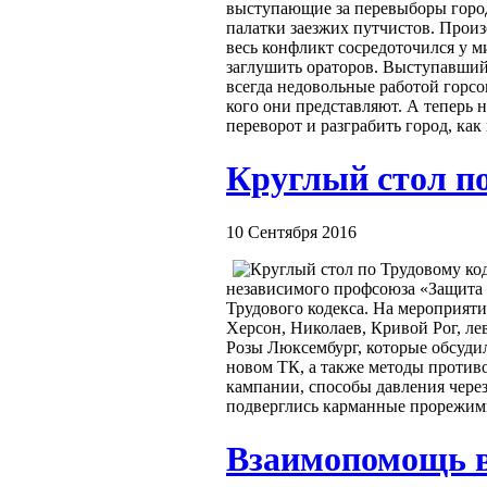
выступающие за перевыборы городс
палатки заезжих путчистов. Прои
весь конфликт сосредоточился у 
заглушить ораторов. Выступавший 
всегда недовольные работой горсо
кого они представляют. А теперь 
переворот и разграбить город, ка
Круглый стол по
10 Сентября 2016
независимого профсоюза «Защита 
Трудового кодекса. На мероприя
Херсон, Николаев, Кривой Рог, ле
Розы Люксембург, которые обсуди
новом ТК, а также методы против
кампании, способы давления чере
подверглись карманные прорежим
Взаимопомощь в