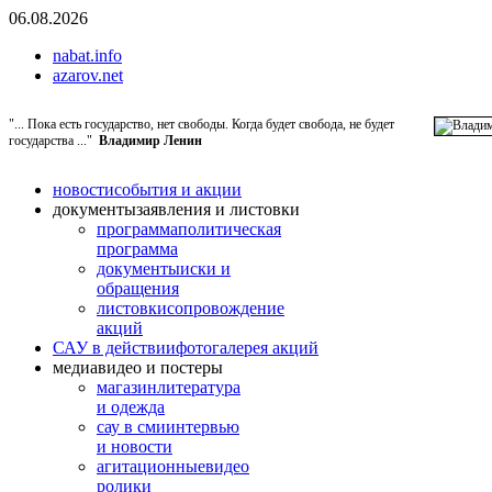
06.08.2026
nabat.info
azarov.net
"... Пока есть государство, нет свободы. Когда будет свобода, не будет
государства ..."
Владимир Ленин
новости
события и акции
документы
заявления и листовки
программа
политическая
программа
документы
иски и
обращения
листовки
сопровождение
акций
САУ в действии
фотогалерея акций
медиа
видео и постеры
магазин
литература
и одежда
сау в сми
интервью
и новости
агитационные
видео
ролики