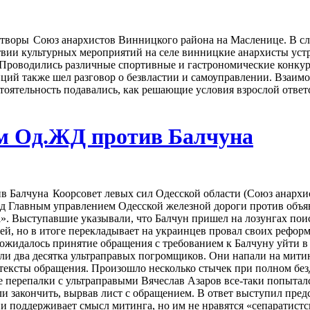
Союз анархистов Винницкого района на Масленице. В с
твии культурных мероприятий на селе винницкие анархисты уст
Проводились различные спортивные и гастрономические конкур
иций также шел разговор о безвластии и самоуправлении. Взаим
тоятельность подавались, как решающие условия взрослой отве
м Од.ЖД против Балчуна
Коорсовет левых сил Одесской области (Союз анархи
под Главным управлением Одесской железной дороги против объ
». Выступавшие указывали, что Балчун пришел на лозунгах пои
ей, но в итоге перекладывает на украинцев провал своих рефор
ожидалось принятие обращения с требованием к Балчуну уйти в 
али два десятка ультраправых погромщиков. Они напали на мит
 тексты обращения. Произошло несколько стычек при полном бе
перепалки с ультраправыми Вячеслав Азаров все-таки попытался
ли закончить, вырвав лист с обращением. В ответ выступил пре
ни поддерживает смысл митинга, но им не нравятся «сепаратистс