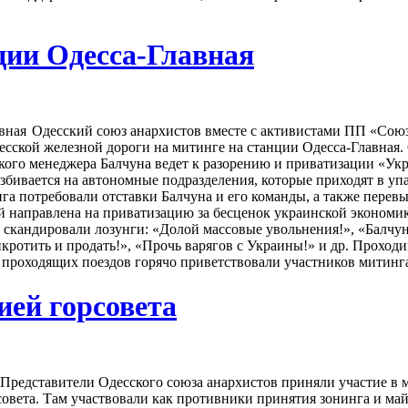
ции Одесса-Главная
Одесский союз анархистов вместе с активистами ПП «Сою
сской железной дороги на митинге на станции Одесса-Главная.
кого менеджера Балчуна ведет к разорению и приватизации «Укр
азбивается на автономные подразделения, которые приходят в уп
га потребовали отставки Балчуна и его команды, а также перев
й направлена на приватизацию за бесценок украинской экономи
скандировали лозунги: «Долой массовые увольнения!», «Балчу
нкротить и продать!», «Прочь варягов с Украины!» и др. Проход
роходящих поездов горячо приветствовали участников митинг
ией горсовета
Представители Одесского союза анархистов приняли участие в 
совета. Там участвовали как противники принятия зонинга и ма