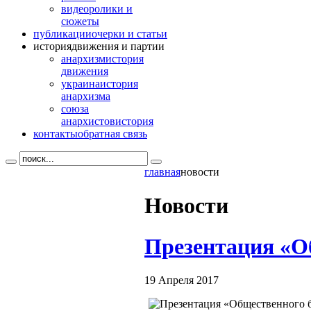
видео
ролики и
сюжеты
публикации
очерки и статьи
история
движения и партии
анархизм
история
движения
украина
история
анархизма
союза
анархистов
история
контакты
обратная связь
главная
новости
Новости
Презентация «О
19 Апреля 2017