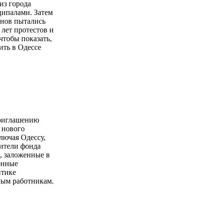
из города
ципалами. Затем
онов пытались
 лет протестов и
чтобы показать,
ить в Одессе
приглашению
 нового
лючая Одессу,
вители фонда
, заложенные в
онные
итике
ным работникам.