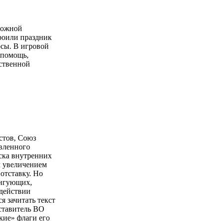
ложной
роили праздник
сы. В игровой
опомощь,
тственной
стов, Союз
явленного
ска внутренних
м увеличением
отставку. Но
ингующих,
здействии
 зачитать текст
дставитель ВО
кие» флаги его