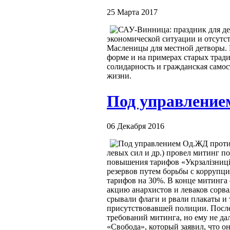
25 Марта 2017
экономической ситуации и отсутс
Масленицы для местной детворы. 
форме и на примерах старых трад
солидарность и гражданская самос
жизни.
Под управление
06 Декабря 2016
левых сил и др.) провел митинг 
повышения тарифов «Укрзалізниці
резервов путем борьбы с коррупци
тарифов на 30%. В конце митинга 
акцию анархистов и леваков сорв
срывали флаги и рвали плакаты и
присутствовавшей полиции. После 
требований митинга, но ему не да
«Свобода», который заявил, что о