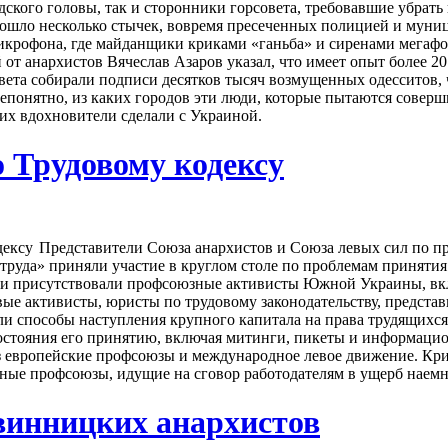
кого головы, так и сторонники горсовета, требовавшие убрать 
зошло несколько стычек, вовремя пресеченных полицией и муни
микрофона, где майданщики криками «ганьба» и сиренами мегаф
от анархистов Вячеслав Азаров указал, что имеет опыт более 20
вета собирали подписи десятков тысяч возмущенных одесситов, 
непонятно, из каких городов эти люди, которые пытаются соверш
к их вдохновители сделали с Украиной.
 Трудовому кодексу
Представители Союза анархистов и Союза левых сил по 
труда» приняли участие в круглом столе по проблемам принятия
тии присутствовали профсоюзные активисты Южной Украины, вк
вые активисты, юристы по трудовому законодательству, предста
ли способы наступления крупного капитала на права трудящихся
остояния его принятию, включая митинги, пикеты и информаци
з европейские профсоюзы и международное левое движение. Кр
ные профсоюзы, идущие на сговор работодателям в ущерб наем
инницких анархистов