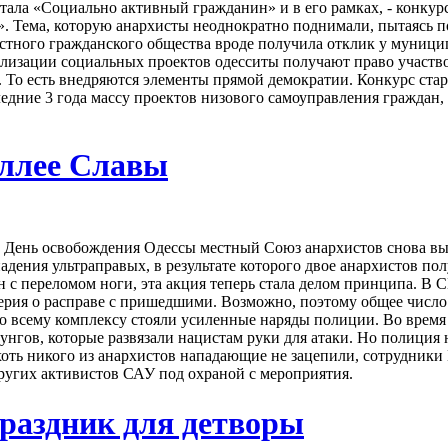
ала «Социально активный гражданин» и в его рамках, - конкур
 Тема, которую анархисты неоднократно поднимали, пытаясь п
стного гражданского общества вроде получила отклик у муници
ализации социальных проектов одесситы получают право участво
То есть внедряются элементы прямой демократии. Конкурс старт
едние 3 года массу проектов низового самоуправления граждан,
ллее Славы
 День освобождения Одессы местный Союз анархистов снова в
дения ультраправых, в результате которого двое анархистов по
 с переломом ноги, эта акция теперь стала делом принципа. В 
терия о расправе с пришедшими. Возможно, поэтому общее число
о всему комплексу стояли усиленные наряды полиции. Во время
нгов, которые развязали нацистам руки для атаки. Но полиция 
 хоть никого из анархистов нападающие не зацепили, сотрудник
других активистов САУ под охраной с мероприятия.
раздник для детворы