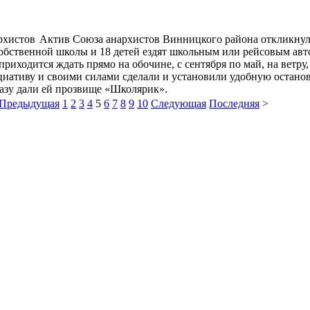
Актив Союза анархистов Винницкого района откликнул
собственной школы и 18 детей ездят школьным или рейсовым авт
приходится ждать прямо на обочине, с сентября по май, на ветру
иативу и своими силами сделали и установили удобную остано
азу дали ей прозвище «Школярик».
Предыдущая
1
2
3
4
5
6
7
8
9
10
Следующая
Последняя
>