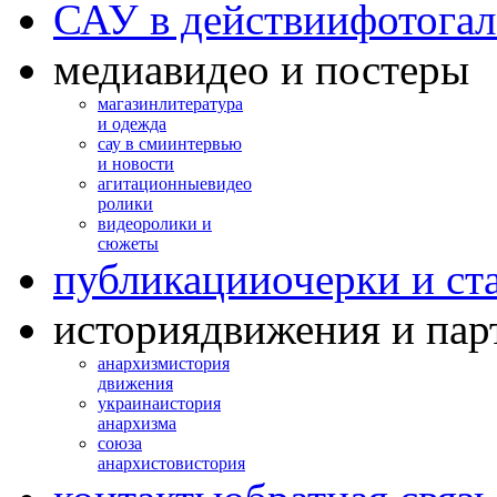
САУ в действии
фотогал
медиа
видео и постеры
магазин
литература
и одежда
сау в сми
интервью
и новости
агитационные
видео
ролики
видео
ролики и
сюжеты
публикации
очерки и ст
история
движения и пар
анархизм
история
движения
украина
история
анархизма
союза
анархистов
история