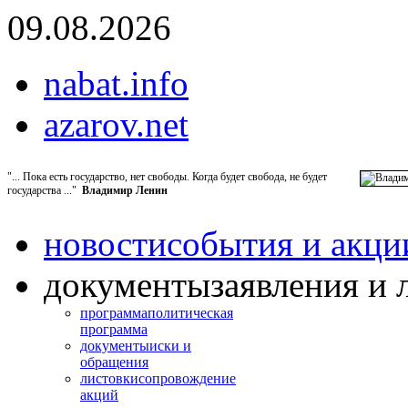
09.08.2026
nabat.info
azarov.net
"... Пока есть государство, нет свободы. Когда будет свобода, не будет
государства ..."
Владимир Ленин
новости
события и акци
документы
заявления и 
программа
политическая
программа
документы
иски и
обращения
листовки
сопровождение
акций