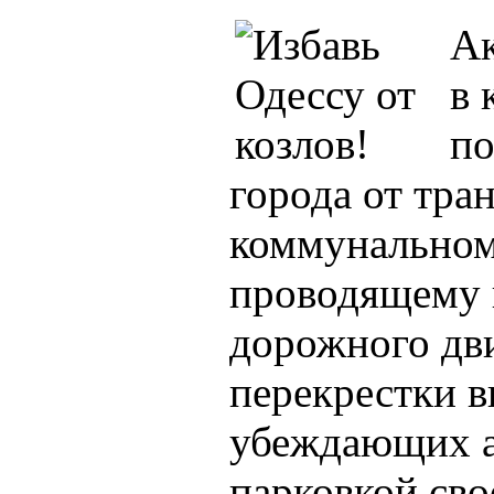
Ак
в 
по
города от тра
коммунально
проводящему 
дорожного дв
перекрестки 
убеждающих а
парковкой сво