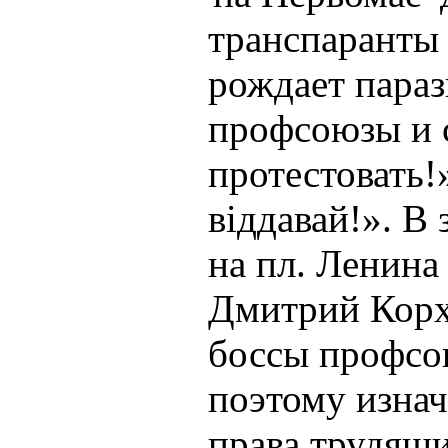
транспаранты 
рождает параз
профсоюзы и с
протестовать!
віддавай!». В
на пл. Ленин
Дмитрий Корх.
боссы профсою
поэтому изна
права трудящ