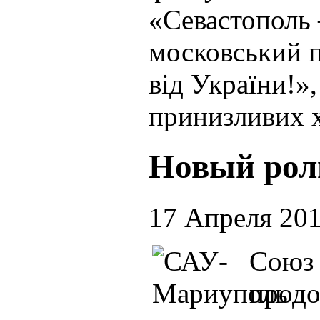
«Севастополь –
московський п
від України!»
принизливих х
Новый рол
17 Апреля 20
Союз 
продо