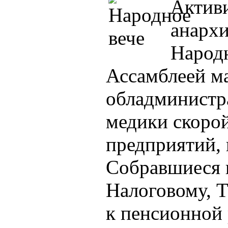
Актив
анархи
Народн
Ассамблеей ма
обладминистра
медики скоро
предприятий, в
Собравшиеся 
Налоговому, 
к пенсионной 