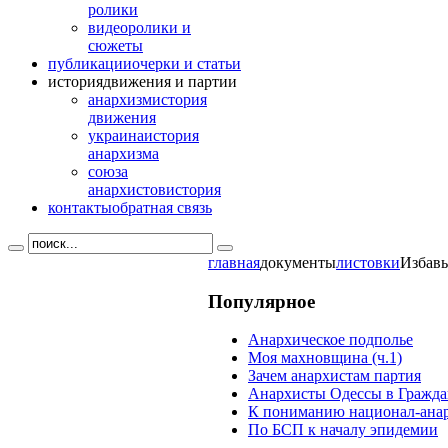
ролики
видео
ролики и
сюжеты
публикации
очерки и статьи
история
движения и партии
анархизм
история
движения
украина
история
анархизма
союза
анархистов
история
контакты
обратная связь
главная
документы
листовки
Избавь
Популярное
Анархическое подполье
Моя махновщина (ч.1)
Зачем анархистам партия
Анархисты Одессы в Гражда
К пониманию национал-ана
По БСП к началу эпидемии