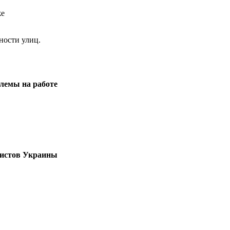
же
ости улиц.
лемы на работе
хистов Украины