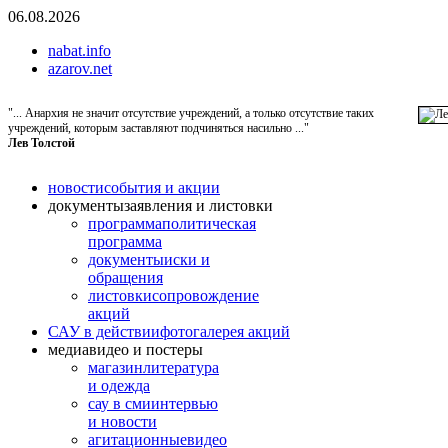
06.08.2026
nabat.info
azarov.net
"... Анархия не значит отсутствие учреждений, а только отсутствие таких
учреждений, которым заставляют подчиняться насильно ..."
Лев Толстой
новости
события и акции
документы
заявления и листовки
программа
политическая
программа
документы
иски и
обращения
листовки
сопровождение
акций
САУ в действии
фотогалерея акций
медиа
видео и постеры
магазин
литература
и одежда
сау в сми
интервью
и новости
агитационные
видео