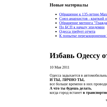
Новые материалы
Обращение к 135-летию Ма
Союз анархистов - краткий о
Обращение митинга "Гражда
По БСП к началу эпидемии
Одесса требует отчета
К попытке перезахоронения
Избавь Одессу о
10 Мая 2011
Одесса задыхается в автомобильны
И ТЫ, ЛИЧНО ТЫ,
все больше времени в них проводи
А что ты будешь делать
,
когда город встанет
в транспортн