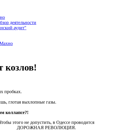
хно
бзор деятельности
нский аудит"
 Махно
т козлов!
х пробках.
шь, глотая выхлопные газы.
ом коллапсе?!
Чтобы этого не допустить, в Одессе проводится
ДОРОЖНАЯ РЕВОЛЮЦИЯ.