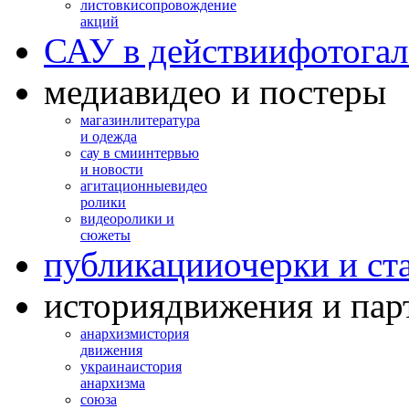
листовки
сопровождение
акций
САУ в действии
фотогал
медиа
видео и постеры
магазин
литература
и одежда
сау в сми
интервью
и новости
агитационные
видео
ролики
видео
ролики и
сюжеты
публикации
очерки и ст
история
движения и пар
анархизм
история
движения
украина
история
анархизма
союза