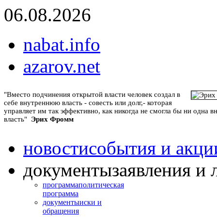
06.08.2026
nabat.info
azarov.net
"Вместо подчинения открытой власти человек создал в
себе внутреннюю власть - совесть или долг,- которая
управляет им так эффективно, как никогда не смогла бы ни одна 
власть"
Эрих Фромм
новости
события и акци
документы
заявления и 
программа
политическая
программа
документы
иски и
обращения