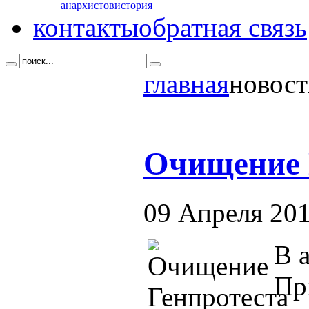
анархистов
история
контакты
обратная связь
главная
новост
Очищение 
09 Апреля 20
В 
Пр