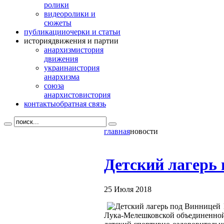
ролики
видео
ролики и
сюжеты
публикации
очерки и статьи
история
движения и партии
анархизм
история
движения
украина
история
анархизма
союза
анархистов
история
контакты
обратная связь
главная
новости
Детский лагерь
25 Июля 2018
Лука-Мелешковской объединенной