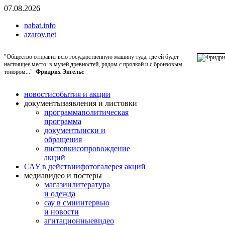
07.08.2026
nabat.info
azarov.net
"Общество отправит всю государственную машину туда, где ей будет
настоящее место: в музей древностей, рядом с прялкой и с бронзовым
топором..."
Фридрих Энгельс
новости
события и акции
документы
заявления и листовки
программа
политическая
программа
документы
иски и
обращения
листовки
сопровождение
акций
САУ в действии
фотогалерея акций
медиа
видео и постеры
магазин
литература
и одежда
сау в сми
интервью
и новости
агитационные
видео