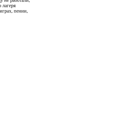
у не работали,
о лагеря
играх, пении,