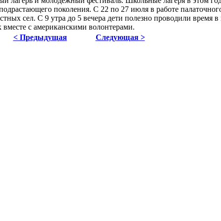
ый лагерь и молодежный фестиваль. Школьные лагеря в этом год
подрастающего поколения. С 22 по 27 июля в работе палаточног
стных сел. С 9 утра до 5 вечера дети полезно проводили время в 
к вместе с американскими волонтерами.
< Предыдущая
Следующая >