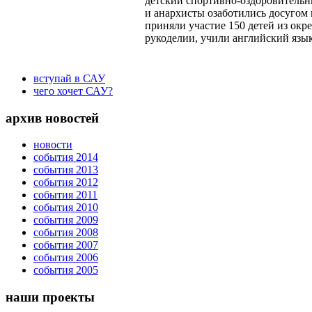
детский спортивно-оздоровительн
и анархисты озаботились досугом 
приняли участие 150 детей из окре
рукоделии, учили английский язы
вступай в САУ
чего хочет САУ?
архив новостей
новости
события 2014
события 2013
события 2012
события 2011
события 2010
события 2009
события 2008
события 2007
события 2006
события 2005
наши проекты