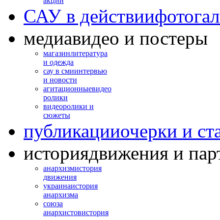
акций
САУ в действии
фотогал
медиа
видео и постеры
магазин
литература
и одежда
сау в сми
интервью
и новости
агитационные
видео
ролики
видео
ролики и
сюжеты
публикации
очерки и ст
история
движения и пар
анархизм
история
движения
украина
история
анархизма
союза
анархистов
история