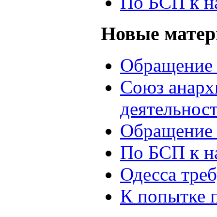
По БСП к н
Новые мате
Обращение 
Союз анархи
деятельнос
Обращение 
По БСП к н
Одесса треб
К попытке 