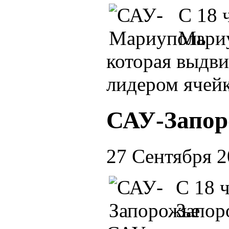
С 18 
Мариу
которая выдви
лидером ячей
САУ-Запор
27 Сентября 
С 18 
Запор