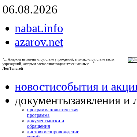
06.08.2026
nabat.info
azarov.net
"... Анархия не значит отсутствие учреждений, а только отсутствие таких
учреждений, которым заставляют подчиняться насильно ..."
Лев Толстой
новости
события и акци
документы
заявления и 
программа
политическая
программа
документы
иски и
обращения
листовки
сопровождение