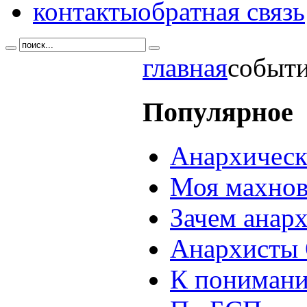
контакты
обратная связь
главная
событи
Популярное
Анархическ
Моя махнов
Зачем анар
Анархисты 
К понимани