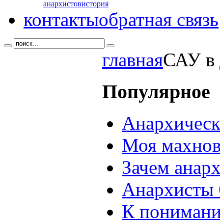
анархистов
история
контакты
обратная связь
главная
САУ в 
Популярное
Анархическ
Моя махнов
Зачем анар
Анархисты 
К понимани