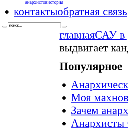
анархистов
история
контакты
обратная связь
главная
САУ в 
выдвигает кан
Популярное
Анархическ
Моя махнов
Зачем анар
Анархисты 