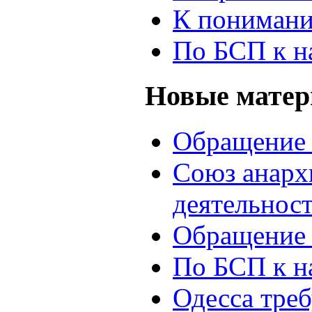
К понимани
По БСП к н
Новые мате
Обращение 
Союз анархи
деятельнос
Обращение 
По БСП к н
Одесса треб