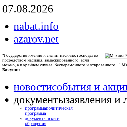
07.08.2026
nabat.info
azarov.net
"Государство именно и значит насилие, господство
посредством насилия, замаскированного, если
можно, а в крайнем случае, бесцеремонного и откровенного..."
Ми
Бакунин
новости
события и акци
документы
заявления и 
программа
политическая
программа
документы
иски и
обращения