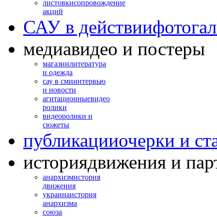
листовки
сопровождение
акций
САУ в действии
фотогал
медиа
видео и постеры
магазин
литература
и одежда
сау в сми
интервью
и новости
агитационные
видео
ролики
видео
ролики и
сюжеты
публикации
очерки и ст
история
движения и пар
анархизм
история
движения
украина
история
анархизма
союза