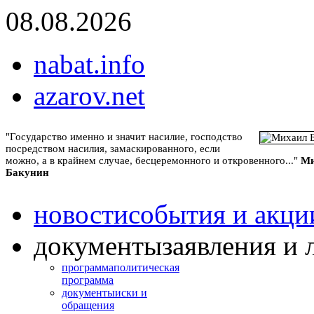
08.08.2026
nabat.info
azarov.net
"Государство именно и значит насилие, господство
посредством насилия, замаскированного, если
можно, а в крайнем случае, бесцеремонного и откровенного..."
Ми
Бакунин
новости
события и акци
документы
заявления и 
программа
политическая
программа
документы
иски и
обращения