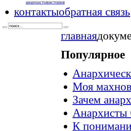
анархистов
история
контакты
обратная связь
главная
докум
Популярное
Анархическ
Моя махнов
Зачем анар
Анархисты 
К понимани