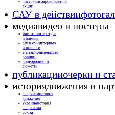
листовки
сопровождение
акций
САУ в действии
фотогал
медиа
видео и постеры
магазин
литература
и одежда
сау в сми
интервью
и новости
агитационные
видео
ролики
видео
ролики и
сюжеты
публикации
очерки и ст
история
движения и пар
анархизм
история
движения
украина
история
анархизма
союза