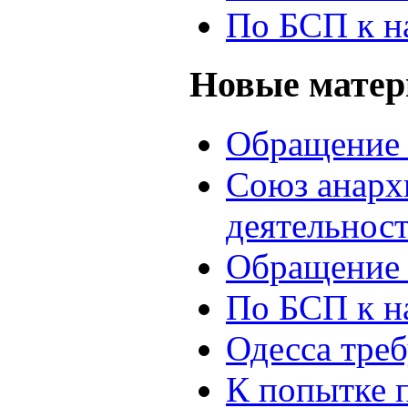
По БСП к н
Новые мате
Обращение 
Союз анархи
деятельнос
Обращение 
По БСП к н
Одесса треб
К попытке 