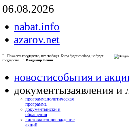
06.08.2026
nabat.info
azarov.net
"... Пока есть государство, нет свободы. Когда будет свобода, не будет
государства ..."
Владимир Ленин
новости
события и акци
документы
заявления и 
программа
политическая
программа
документы
иски и
обращения
листовки
сопровождение
акций