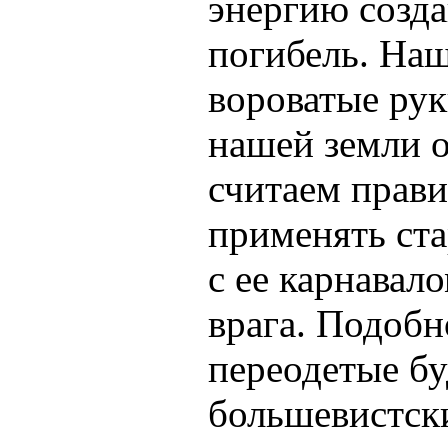
энергию созд
погибель. Наш
вороватые рук
нашей земли 
считаем прав
применять ст
с ее карнавал
врага. Подобн
переодетые б
большевистски