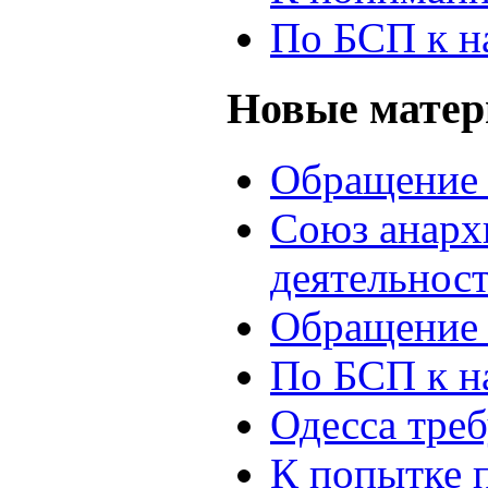
По БСП к н
Новые мате
Обращение 
Союз анархи
деятельнос
Обращение 
По БСП к н
Одесса треб
К попытке 