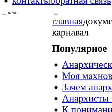
контакты
обратная связь
главная
докум
карнавал
Популярное
Анархическ
Моя махнов
Зачем анар
Анархисты 
К понимани