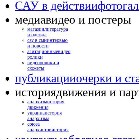
САУ в действии
фотогал
медиа
видео и постеры
магазин
литература
и одежда
сау в сми
интервью
и новости
агитационные
видео
ролики
видео
ролики и
сюжеты
публикации
очерки и ст
история
движения и пар
анархизм
история
движения
украина
история
анархизма
союза
анархистов
история