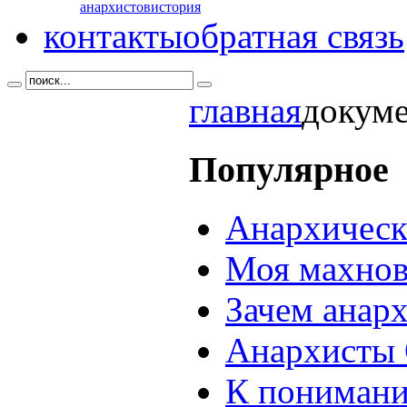
анархистов
история
контакты
обратная связь
главная
докум
Популярное
Анархическ
Моя махнов
Зачем анар
Анархисты 
К понимани