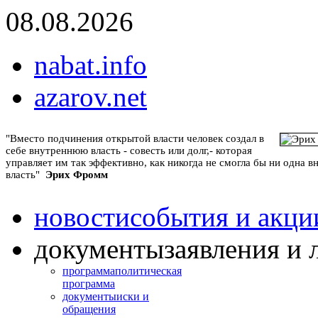
08.08.2026
nabat.info
azarov.net
"Вместо подчинения открытой власти человек создал в
себе внутреннюю власть - совесть или долг,- которая
управляет им так эффективно, как никогда не смогла бы ни одна 
власть"
Эрих Фромм
новости
события и акци
документы
заявления и 
программа
политическая
программа
документы
иски и
обращения