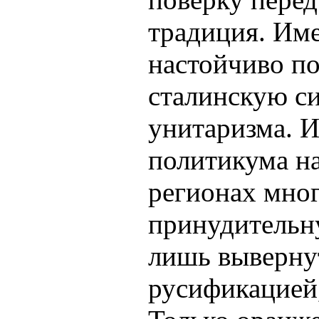
традиция. Им
настойчиво п
сталинскую си
унитаризма. И
политикума н
регионах мно
принудительн
лишь выверну
русификацией