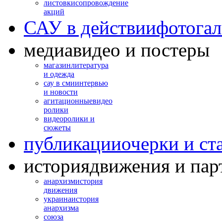
листовки
сопровождение
акций
САУ в действии
фотогал
медиа
видео и постеры
магазин
литература
и одежда
сау в сми
интервью
и новости
агитационные
видео
ролики
видео
ролики и
сюжеты
публикации
очерки и ст
история
движения и пар
анархизм
история
движения
украина
история
анархизма
союза