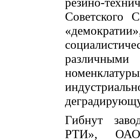
резино-те
Советского С
«демократ
социалист
различными
номенклатур
индустриа
деградирующу
Гибнут заво
РТИ», ОАО