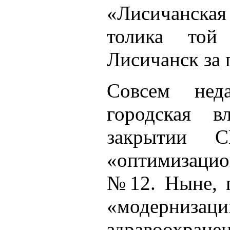
«Лисичанска
толика той 
Лисичанск за 
Совсем неда
городская в
закрытии 
«оптимизацио
№12. Ныне, п
«модернизаци
здравоохране