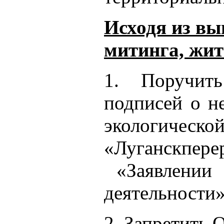
Исходя из вы
митинга, жит
1. Поручит
подписей о н
экологич
«Луганскпе
«Заявлении о
деятельности»
2. Запретить