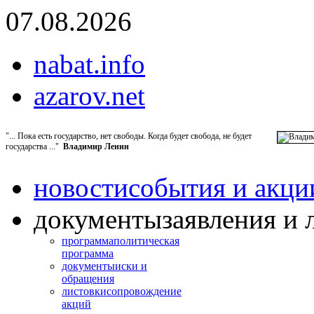
07.08.2026
nabat.info
azarov.net
"... Пока есть государство, нет свободы. Когда будет свобода, не будет
государства ..."
Владимир Ленин
новости
события и акци
документы
заявления и 
программа
политическая
программа
документы
иски и
обращения
листовки
сопровождение
акций