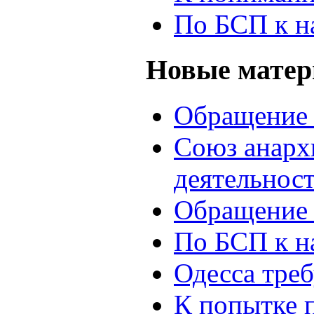
По БСП к н
Новые мате
Обращение 
Союз анархи
деятельнос
Обращение 
По БСП к н
Одесса треб
К попытке 