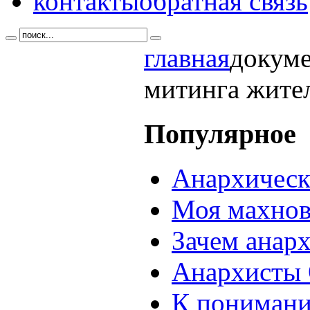
контакты
обратная связь
главная
докум
митинга жите
Популярное
Анархическ
Моя махнов
Зачем анар
Анархисты 
К понимани