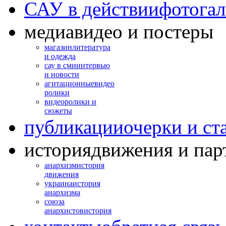
САУ в действии
фотогал
медиа
видео и постеры
магазин
литература
и одежда
сау в сми
интервью
и новости
агитационные
видео
ролики
видео
ролики и
сюжеты
публикации
очерки и ст
история
движения и пар
анархизм
история
движения
украина
история
анархизма
союза
анархистов
история