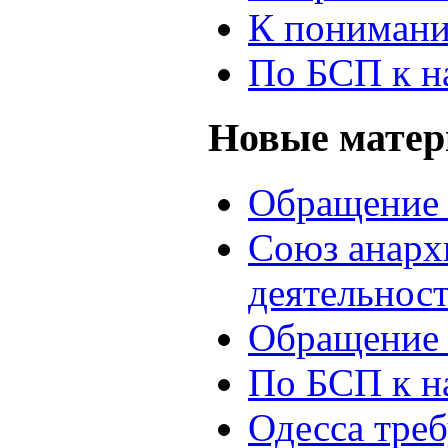
К понимани
По БСП к н
Новые мате
Обращение 
Союз анархи
деятельнос
Обращение 
По БСП к н
Одесса треб