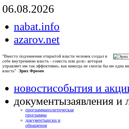
06.08.2026
nabat.info
azarov.net
"Вместо подчинения открытой власти человек создал в
себе внутреннюю власть - совесть или долг,- которая
управляет им так эффективно, как никогда не смогла бы ни одна 
власть"
Эрих Фромм
новости
события и акци
документы
заявления и 
программа
политическая
программа
документы
иски и
обращения