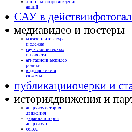
листовки
сопровождение
акций
САУ в действии
фотогал
медиа
видео и постеры
магазин
литература
и одежда
сау в сми
интервью
и новости
агитационные
видео
ролики
видео
ролики и
сюжеты
публикации
очерки и ст
история
движения и пар
анархизм
история
движения
украина
история
анархизма
союза