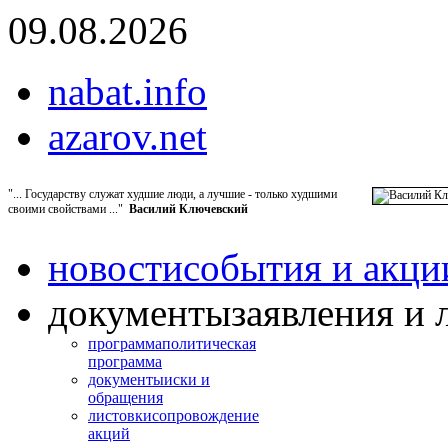
09.08.2026
nabat.info
azarov.net
"... Государству служат худшие люди, а лучшие - только худшими
своими свойствами ..."
Василий Ключевский
новости
события и акци
документы
заявления и 
программа
политическая
программа
документы
иски и
обращения
листовки
сопровождение
акций