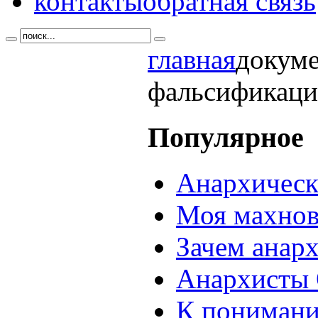
контакты
обратная связь
главная
докум
фальсификаци
Популярное
Анархическ
Моя махнов
Зачем анар
Анархисты 
К понимани