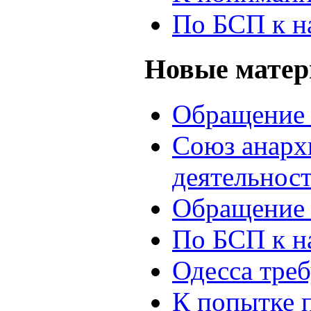
По БСП к н
Новые мате
Обращение 
Союз анархи
деятельнос
Обращение 
По БСП к н
Одесса треб
К попытке 