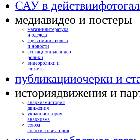
САУ в действии
фотогал
медиа
видео и постеры
магазин
литература
и одежда
сау в сми
интервью
и новости
агитационные
видео
ролики
видео
ролики и
сюжеты
публикации
очерки и ст
история
движения и пар
анархизм
история
движения
украина
история
анархизма
союза
анархистов
история