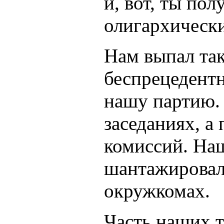
и, вот, ты по
олигархически
Нам выпал так
беспрецедентн
нашу партию.
заседаниях, а
комиссий. Наш
шантажировали
окружкомах.
Часть наших т