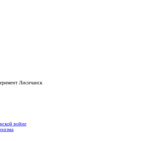
еримент Лисичанск
нской войне
рхизма