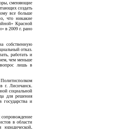
боры, сменяющие
чтающих создать
тому все больше
но, что никакие
тийной» Красной
» в 2009 г. рано
на собственную
циальный отказ.
ать, работать и
чем, чем меньше
 вопрос лишь в
и Политисполком
 г. Лисичанск.
вной социальной
да для решения
 государства и
бя сопровождение
истов в области
я юридической,