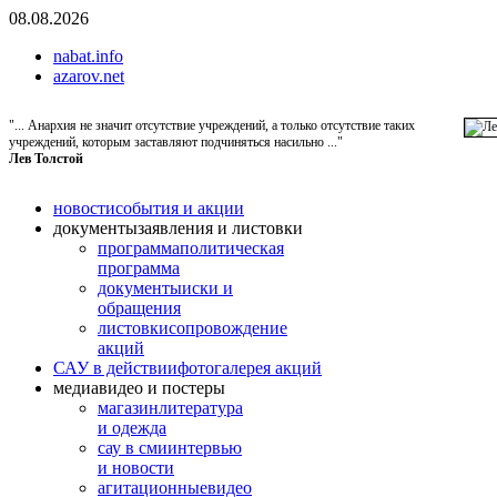
08.08.2026
nabat.info
azarov.net
"... Анархия не значит отсутствие учреждений, а только отсутствие таких
учреждений, которым заставляют подчиняться насильно ..."
Лев Толстой
новости
события и акции
документы
заявления и листовки
программа
политическая
программа
документы
иски и
обращения
листовки
сопровождение
акций
САУ в действии
фотогалерея акций
медиа
видео и постеры
магазин
литература
и одежда
сау в сми
интервью
и новости
агитационные
видео