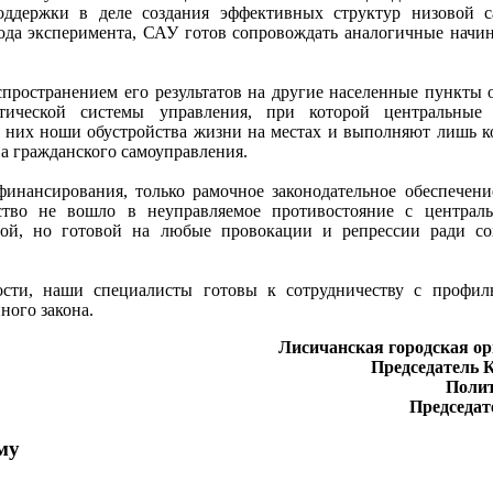
оддержки в деле создания эффективных структур низовой с
хода эксперимента, САУ готов сопровождать аналогичные начин
спространением его результатов на другие населенные пункты 
тической системы управления, при которой центральные
я них ноши обустройства жизни на местах и выполняют лишь
а гражданского самоуправления.
инансирования, только рамочное законодательное обеспечени
ство не вошло в неуправляемое противостояние с централ
ной, но готовой на любые провокации и репрессии ради со
ости, наши специалисты готовы к сотрудничеству с профил
ного закона.
Лисичанская городская ор
Председатель 
Поли
Председат
му