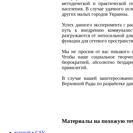
методической и практической п
населения. В случае удачного ис
других малых городов Украины.
Успех данного эксперимента с ра
путь к внедрению коммуналис
разгружаются от непосильной дл
функции для сетевого пространств
Мы не просим от вас никакого ф
Чтобы наше социальное творче
бюрократией, абсолютно бездар
привилегий.
В случае вашей заинтересованн
Верховной Рады по разработке дан
Материалы на похожую те
вступай в САУ