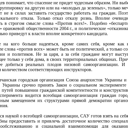
цев понимает, что спасение не придет чудесным образом. Ни вы
руппировку на другую или на «молодых да зеленых», только ме
 не в силах заставить государство работать на граждан. Поэ
кального отказа. Только отказ отказу рознь. Вполне очевид
ть в строгом смысле слова «Против всех!». Подобно «беспар
» оранжевой общественности 2004 г., и политические «отказники
льно приведут к власти вполне конкретного кандидата.
 на кого больше надеяться, кроме самих себя, кроме как 
 слова «против всех» может быть не политический, а только со
и и политиков. Не за царя, а за себя граждане могут выступ
щее только у себя дома, в своих территориальных общинах. При
ее добиться реальных плодов низовой самоорганизации. И
 количеством соответствующих инструкторов.
ичанская городская организация Союза анархистов Украины 
Украины срочно принять Закон о социальном эксперименте в
 путей повышении гражданской компетентности и конструкти
сперимента видится всеобщая самоорганизация граждан горо
нным замещением их структурами прямой демократии органов
ния.
ется наукой о всеобщей самоорганизации, САУ готов взять на се
бны предоставить и привлечь достаточное количество специал
амообслуживанию и социальной взаимопомощи для оказани