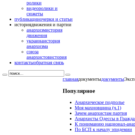
ролики
видео
ролики и
сюжеты
публикации
очерки и статьи
история
движения и партии
анархизм
история
движения
украина
история
анархизма
союза
анархистов
история
контакты
обратная связь
главная
документы
документы
Эксп
Популярное
Анархическое подполье
Моя махновщина (ч.1)
Зачем анархистам партия
Анархисты Одессы в Гражда
К пониманию национал-ана
По БСП к началу эпидемии