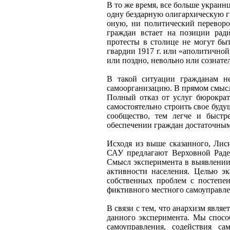
В то же время, все больше украин
одну бездарную олигархическую г
оную, ни политический переворот
граждан встает на позиции ради
протесты в столице не могут бы
гвардии 1917 г. или «аполитичной
или поздно, невольно или сознате
В такой ситуации гражданам не
самоорганизацию. В прямом смысле
Полный отказ от услуг бюрократи
самостоятельно строить свое буду
сообщество, тем легче и быстр
обеспечении граждан достаточным
Исходя из выше сказанного, Лис
САУ предлагают Верховной Раде 
Смысл эксперимента в выявлении
активности населения. Целью эк
собственных проблем с постепе
фиктивного местного самоуправле
В связи с тем, что анархизм явля
данного эксперимента. Мы спосо
самоуправления, содействия с