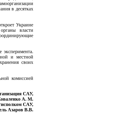
амоорганизации
ания в десятках
откроет Украине
 органы власти
 координирующие
е эксперимента.
ьной и местной
хранения своих
ьной комиссией
ганизация САУ,
Коваленко А. М.
тисполком САУ,
ель Азаров В.В.