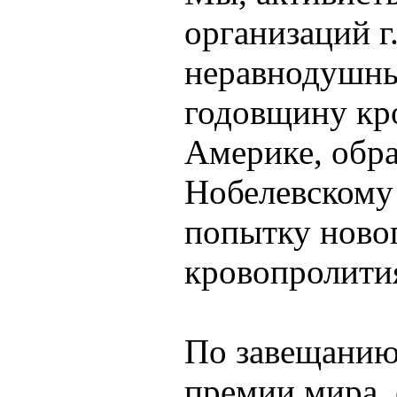
организаций г
неравнодушны
годовщину кро
Америке, обр
Нобелевскому 
попытку ново
кровопролити
По завещанию
премии мира,