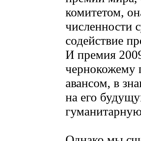
комитетом, он
численности 
содействие п
И премия 2009
чернокожему 
авансом, в зн
на его будущ
гуманитарную
Однако мы сч