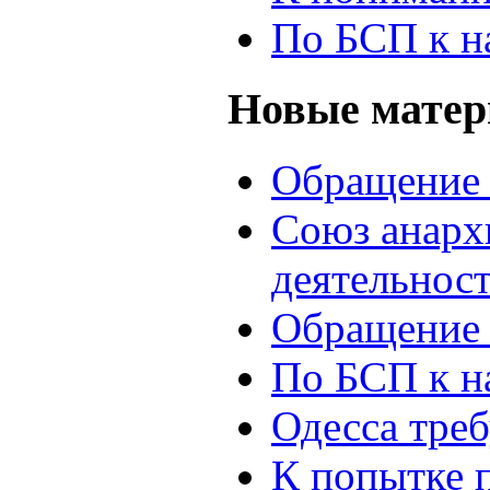
По БСП к н
Новые мате
Обращение 
Союз анархи
деятельнос
Обращение 
По БСП к н
Одесса треб
К попытке 