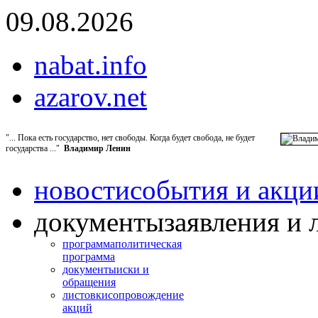
09.08.2026
nabat.info
azarov.net
"... Пока есть государство, нет свободы. Когда будет свобода, не будет
государства ..."
Владимир Ленин
новости
события и акци
документы
заявления и 
программа
политическая
программа
документы
иски и
обращения
листовки
сопровождение
акций