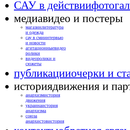
САУ в действии
фотогал
медиа
видео и постеры
магазин
литература
и одежда
сау в сми
интервью
и новости
агитационные
видео
ролики
видео
ролики и
сюжеты
публикации
очерки и ст
история
движения и пар
анархизм
история
движения
украина
история
анархизма
союза
анархистов
история