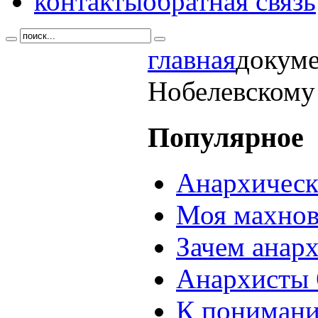
контакты
обратная связь
главная
докум
Нобелевскому
Популярное
Анархическ
Моя махнов
Зачем анар
Анархисты 
К понимани