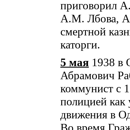
приговорил А.
А.М. Лбова, А
смертной казн
каторги.
5 мая
1938 в 
Абрамович Раб
коммунист с 
полицией как 
движения в Од
Во время Граж