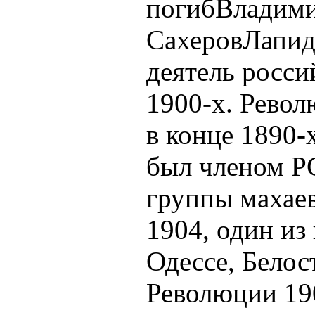
погибВладими
СахеровЛапид
деятель росси
1900-х. Рево
в конце 1890-
был членом Р
группы махае
1904, один из
Одессе, Белос
Революции 19