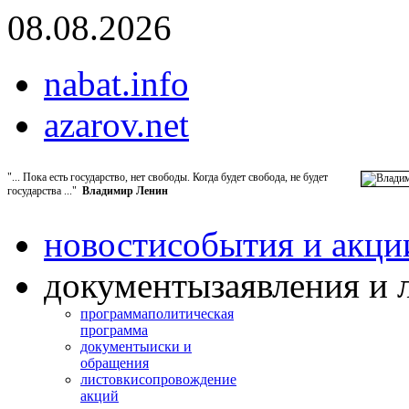
08.08.2026
nabat.info
azarov.net
"... Пока есть государство, нет свободы. Когда будет свобода, не будет
государства ..."
Владимир Ленин
новости
события и акци
документы
заявления и 
программа
политическая
программа
документы
иски и
обращения
листовки
сопровождение
акций