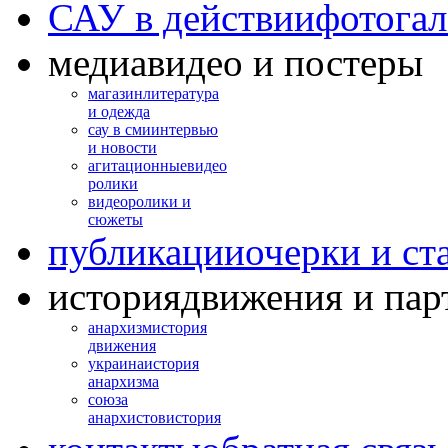
САУ в действии
фотогал
медиа
видео и постеры
магазин
литература
и одежда
сау в сми
интервью
и новости
агитационные
видео
ролики
видео
ролики и
сюжеты
публикации
очерки и ст
история
движения и пар
анархизм
история
движения
украина
история
анархизма
союза
анархистов
история