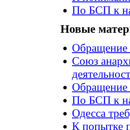
По БСП к н
Новые мате
Обращение 
Союз анархи
деятельнос
Обращение 
По БСП к н
Одесса треб
К попытке 