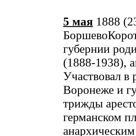
5 мая
1888 (23
БоршевоКорот
губернии род
(1888-1938), 
Участвовал в
Воронеже и гу
трижды аресто
германском пл
анархическим