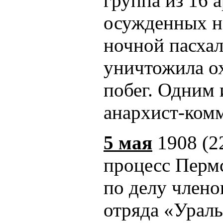
группа из 16 
осужденных на
ночной пасха
уничтожила о
побег. Одним
анархист-ком
5 мая
1908 (22
процесс Пермс
по делу члено
отряда «Ураль