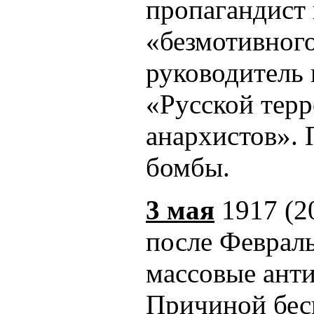
пропагандист 
«безмотивног
руководитель
«Русской тер
анархистов».
бомбы.
3 мая
1917 (2
после Феврал
массовые ант
Причиной бесп