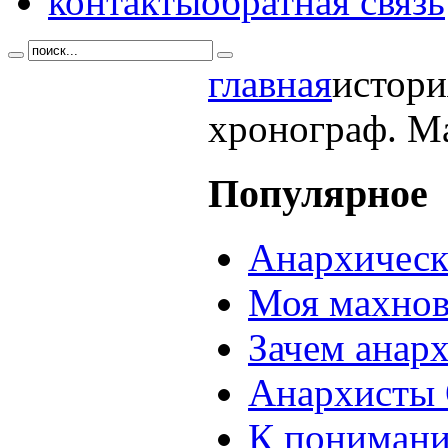
контакты
обратная связь
главная
истори
хронограф. Ма
Популярное
Анархическ
Моя махнов
Зачем анар
Анархисты 
К понимани