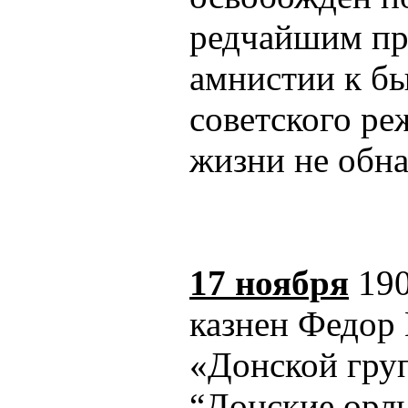
редчайшим пр
амнистии к б
советского ре
жизни не обн
17 ноября
190
казнен Федор 
«Донской гру
“Донские орлы