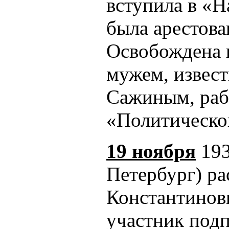
вступила в «Н
была арестова
Освобождена в
мужем, извес
Сажиным, раб
«Политическо
19 ноября
193
Петербург) р
Константинов
участник под