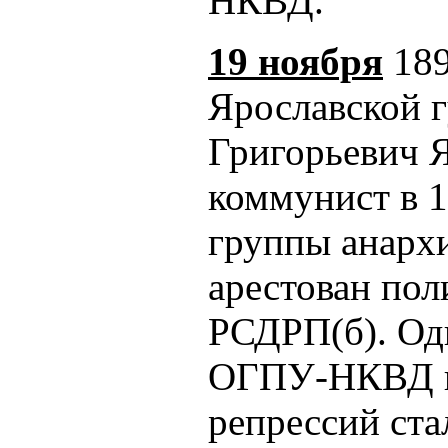
НКВД.
19 ноября
189
Ярославской 
Григорьевич Я
коммунист в 
группы анарх
арестован пол
РСДРП(б). Од
ОГПУ-НКВД и 
репрессий ста