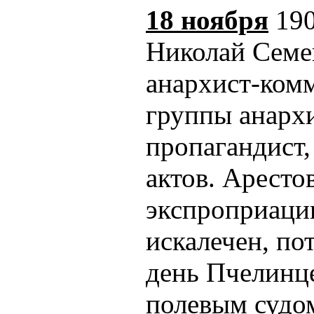
18 ноября
190
Николай Семе
анархист-комм
группы анарх
пропагандист,
актов. Аресто
экспроприации
искалечен, по
день Пчелинце
полевым судом