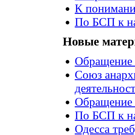
К понимани
По БСП к н
Новые мате
Обращение 
Союз анархи
деятельнос
Обращение 
По БСП к н
Одесса треб