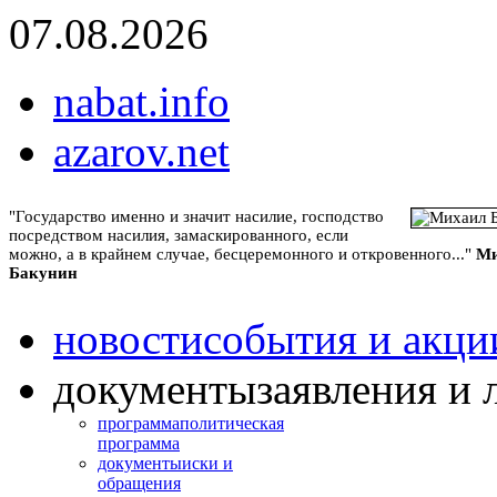
07.08.2026
nabat.info
azarov.net
"Государство именно и значит насилие, господство
посредством насилия, замаскированного, если
можно, а в крайнем случае, бесцеремонного и откровенного..."
Ми
Бакунин
новости
события и акци
документы
заявления и 
программа
политическая
программа
документы
иски и
обращения