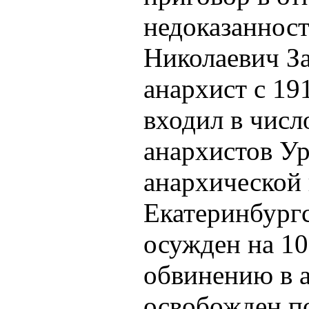
недоказаннос
Николаевич За
анархист с 19
входил в чис
анархистов Ур
анархической 
Екатеринбургс
осужден на 10
обвинению в а
освобожден по