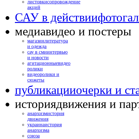
листовки
сопровождение
акций
САУ в действии
фотогал
медиа
видео и постеры
магазин
литература
и одежда
сау в сми
интервью
и новости
агитационные
видео
ролики
видео
ролики и
сюжеты
публикации
очерки и ст
история
движения и пар
анархизм
история
движения
украина
история
анархизма
союза