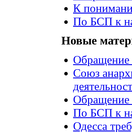
К понимани
По БСП к н
Новые мате
Обращение 
Союз анархи
деятельнос
Обращение 
По БСП к н
Одесса треб