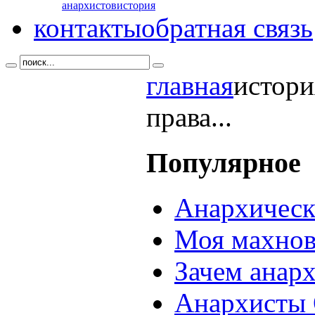
анархистов
история
контакты
обратная связь
главная
истори
права...
Популярное
Анархическ
Моя махнов
Зачем анар
Анархисты 