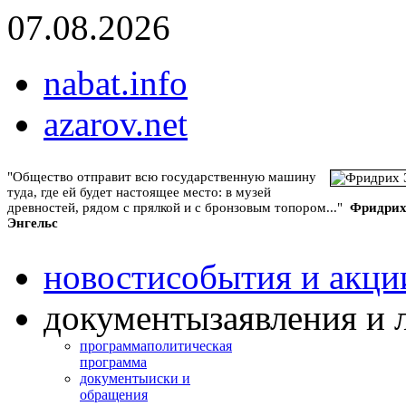
07.08.2026
nabat.info
azarov.net
"Общество отправит всю государственную машину
туда, где ей будет настоящее место: в музей
древностей, рядом с прялкой и с бронзовым топором..."
Фридри
Энгельс
новости
события и акци
документы
заявления и 
программа
политическая
программа
документы
иски и
обращения