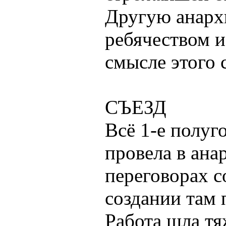
Другую анарх
ребячеством 
смысле этого 
СЪЕЗД
Всё 1-е полуг
провела в ана
переговорах с
создании там 
Работа шла т