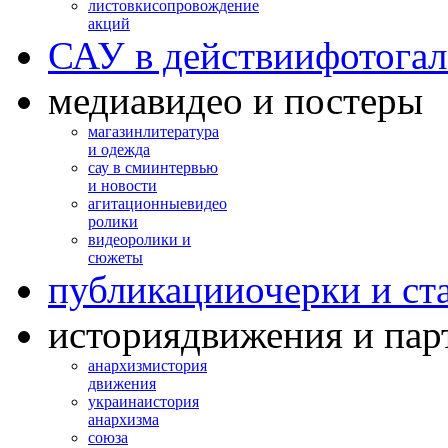
листовки
сопровождение
акций
САУ в действии
фотогал
медиа
видео и постеры
магазин
литература
и одежда
сау в сми
интервью
и новости
агитационные
видео
ролики
видео
ролики и
сюжеты
публикации
очерки и ст
история
движения и пар
анархизм
история
движения
украина
история
анархизма
союза