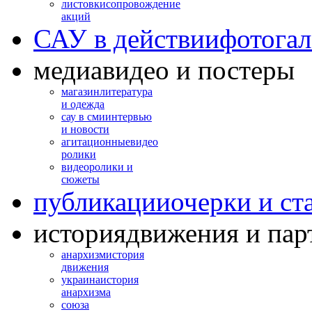
листовки
сопровождение
акций
САУ в действии
фотогал
медиа
видео и постеры
магазин
литература
и одежда
сау в сми
интервью
и новости
агитационные
видео
ролики
видео
ролики и
сюжеты
публикации
очерки и ст
история
движения и пар
анархизм
история
движения
украина
история
анархизма
союза