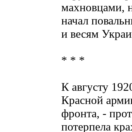
махновцами, 
начал повальн
и весям Украи
* * *
К августу 1920
Красной армии
фронта, - про
потерпела кр