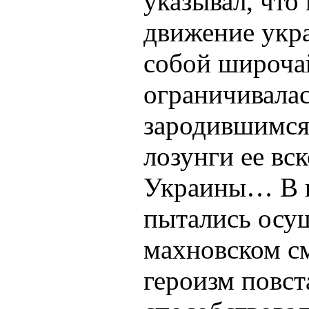
указывал, что
движение укр
собой широча
ограничивалас
зародившимся
лозунги ее в
Украины… В к
пытались осущ
махновском см
героизм повс