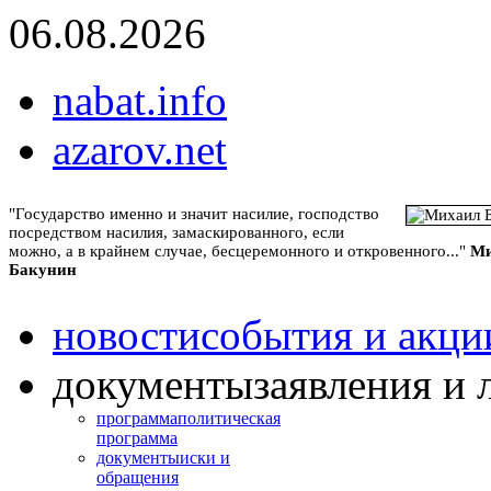
06.08.2026
nabat.info
azarov.net
"Государство именно и значит насилие, господство
посредством насилия, замаскированного, если
можно, а в крайнем случае, бесцеремонного и откровенного..."
Ми
Бакунин
новости
события и акци
документы
заявления и 
программа
политическая
программа
документы
иски и
обращения