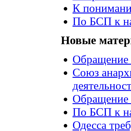
К понимани
По БСП к н
Новые мате
Обращение 
Союз анархи
деятельнос
Обращение 
По БСП к н
Одесса треб