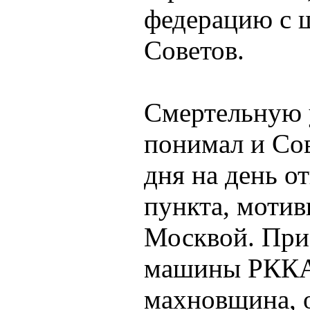
федерацию с 
Советов.
Смертельную у
понимал и Со
дня на день о
пункта, мотив
Москвой. При
машины РККА,
махновщина, о