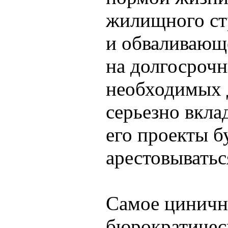
жилищного ст
и обваливающе
на долгосрочн
необходимых д
серьезно вклад
его проекты б
арестовыватьс
Самое цинично
бюрократичес