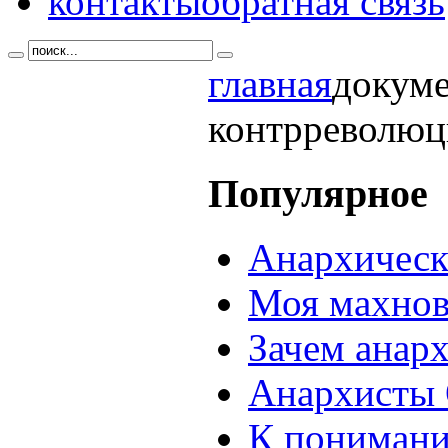
контакты
обратная связь
главная
докум
контрреволюц
Популярное
Анархическ
Моя махнов
Зачем анар
Анархисты 
К понимани