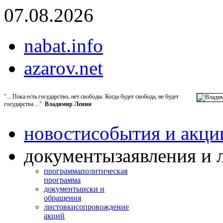
07.08.2026
nabat.info
azarov.net
"... Пока есть государство, нет свободы. Когда будет свобода, не будет
государства ..."
Владимир Ленин
новости
события и акци
документы
заявления и 
программа
политическая
программа
документы
иски и
обращения
листовки
сопровождение
акций