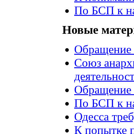
По БСП к н
Новые мате
Обращение 
Союз анархи
деятельнос
Обращение 
По БСП к н
Одесса треб
К попытке 