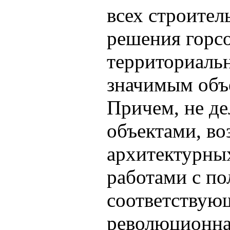
всех строител
решения горсо
территориаль
значимым объе
Причем, не де
объектами, в
архитектурны
работами с п
соответствующ
революционная