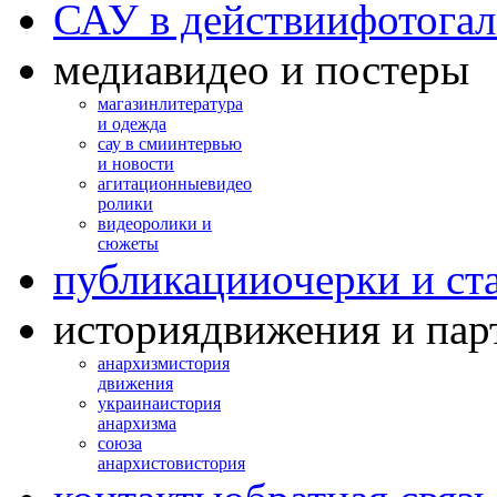
САУ в действии
фотогал
медиа
видео и постеры
магазин
литература
и одежда
сау в сми
интервью
и новости
агитационные
видео
ролики
видео
ролики и
сюжеты
публикации
очерки и ст
история
движения и пар
анархизм
история
движения
украина
история
анархизма
союза
анархистов
история